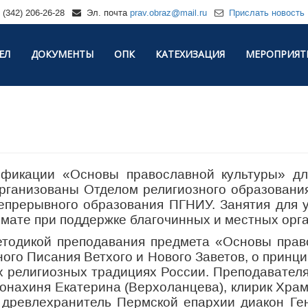
(342) 206-26-28
Эл. почта
prav.obraz@mail.ru
Прислать новость
ЕЛ
ДОКУМЕНТЫ
ОПК
КАТЕХИЗАЦИЯ
МЕРОПРИЯТ
фикации «Основы православной культуры» для
организованы Отделом религиозного образовани
епрерывного образования ПГНИУ. Занятия для 
ормате при поддержке благочинных и местных орг
етодикой преподавания предмета «Основы право
го Писания Ветхого и Нового Заветов, о принцип
их религиозных традициях России. Преподавателя
монахиня Екатерина (Верхоланцева), клирик Хр
, древлехранитель Пермской епархии диакон Ге