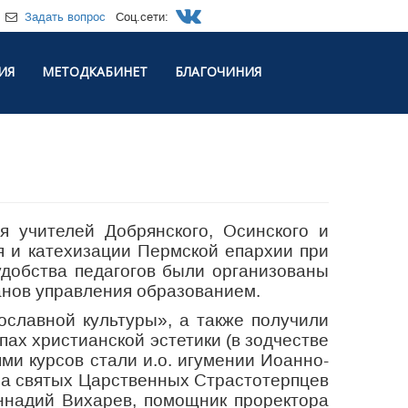
Задать вопрос
Соц.сети:
ИЯ
МЕТОДКАБИНЕТ
БЛАГОЧИНИЯ
 учителей Добрянского, Осинского и
я и катехизации Пермской епархии при
удобства педагогов были организованы
анов управления образованием.
славной культуры», а также получили
ах христианской эстетики (в зодчестве
ми курсов стали и.о. игумении Иоанно-
ама святых Царственных Страстотерпцев
ннадий Вихарев, помощник проректора