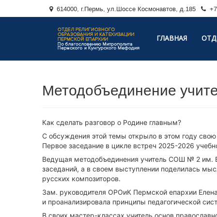
614000, г.Пермь, ул.Шоссе Космонавтов, д.185
+7 
ГЛАВНАЯ
ОТД
Методобъединение учит
Как сделать разговор о Родине главным?
С обсуждения этой темы открыло в этом году свою
Первое заседание в цикле встреч
2025-2026
учебно
Ведущая методобъединения учитель СОШ № 2 им. В
заседаний, а в своем выступлении поделилась мыс
русских композиторов.
Зам. руководителя ОРОиК Пермской епархии Елена 
и проанализировала принципы педагогической сис
В своих мастер-классах учитель основ православ