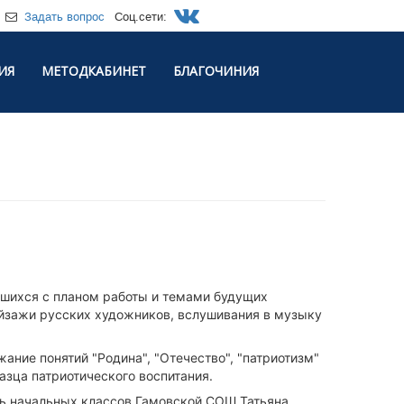
Задать вопрос
Соц.сети:
ИЯ
МЕТОДКАБИНЕТ
БЛАГОЧИНИЯ
шихся с планом работы и темами будущих
ейзажи русских художников, вслушивания в музыку
ние понятий "Родина", "Отечество", "патриотизм"
зца патриотического воспитания.
ль начальных классов Гамовской СОШ Татьяна