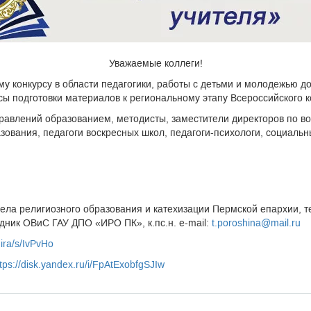
Уважаемые коллеги!
му конкурсу в области педагогики, работы с детьми и молодежью до
 подготовки материалов к региональному этапу Всероссийского к
равлений образованием, методисты, заместители директоров по во
зования, педагоги воскресных школ, педагоги-психологи, социальн
ела религиозного образования и катехизации Пермской епархии, т
ник ОВиС ГАУ ДПО «ИРО ПК», к.пс.н. e-mail:
t.poroshina@mail.ru
mira/s/IvPvHo
tps://disk.yandex.ru/i/FpAtExobfgSJIw