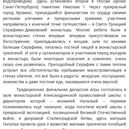
водопроводом). Здесь установлен второй в России (кроме
Санкт-Петербурга) памятник Николаю I. Через прекрасный
город Арзамас, пришедшийся финалистам по сердцу своими
уютными улочками и прекрасными храмами, участники
направились к конечной точке путешествия – в Свято-Троицкий
Серафимо-Дивеевский монастырь. Многие ребята были в
монастырских стенах впервые: впервые присутствовали на
богослужении, прикладывались к мощам, шли по канавке
батюшки Серафима, питались постной пищей в монастырской
трапезной. И хотя у организаторов и участников перед въездом
в монастырь были некоторые опасения и сомнения, очень
скоро они развеялись. Преподобный Серафим с таким теплом
устроил все обстоятельства пребывания магистровитовцев в
стенах обители, что всё было в радость: экскурсии, послушания,
знакомства и даже постная еда, оказавшаяся очень вкусной.
Традиционная финальная дискуссия игры состоялась в
зале монастырской Александринской православной школы, с
директором которой – инокиней Натальей – пермяки
познакомились ещё накануне, когда посетили музей школы с
прекрасной экспозицией, посвященной Великой Отечественной
войне, и диорамой Сталинградской битвы; здесь матушка
Наталья провела урок о мужестве экипажа трагически погибшей