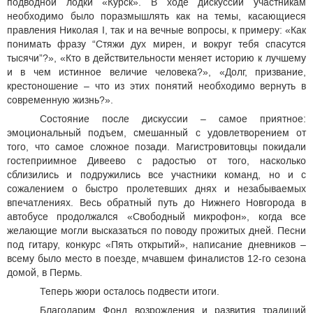
подводной лодки «Курск». В ходе дискуссии участникам
необходимо было поразмышлять как на темы, касающиеся
правления Николая I, так и на вечные вопросы, к примеру: «Как
понимать фразу “Стяжи дух мирен, и вокруг тебя спасутся
тысячи”?», «Кто в действительности меняет историю к лучшему
и в чем истинное величие человека?», «Долг, призвание,
крестоношение – что из этих понятий необходимо вернуть в
современную жизнь?».
Состояние после дискуссии – самое приятное:
эмоциональный подъем, смешанный с удовлетворением от
того, что самое сложное позади. Магистровитовцы покидали
гостеприимное Дивеево с радостью от того, насколько
сблизились и подружились все участники команд, но и с
сожалением о быстро пролетевших днях и незабываемых
впечатлениях. Весь обратный путь до Нижнего Новгорода в
автобусе продолжался «Свободный микрофон», когда все
желающие могли высказаться по поводу прожитых дней. Песни
под гитару, конкурс «Пять открытий», написание дневников –
всему было место в поезде, мчавшем финалистов 12-го сезона
домой, в Пермь.
Теперь жюри осталось подвести итоги.
Благодарим Фонд возрождения и развития традиций