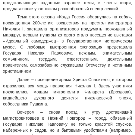
представляющие заданные заранее темы, и члены жюри,
предлагающие участникам разнообразный спектр лекций.
Тема этого сезона «Когда Россия обернулась на себя»,
посвященная 200-летию восшествия на престол императора
Николая I, заставила организаторов придумать неожиданный
маршрут, первым пунктом которого стало посещение выставки
«Идеальный самодержец» в Государственном историческом
музее. С любовью выстроенная экспозиция представила
Государя Николая Павловича нежным, внимательным
семьянином, твердым, ответственным, деятельным
правителем, самозабвенно служившим Отечеству и истинным
христианином.
–
Далее
посещение храма Христа Спасителя, в котором
отразилась вся мощь правления Николая I. Здесь участники
поклонились мощам митрополита Филарета (Дроздова),
виднейшего духовного деятеля николаевской эпохи,
собеседника Пушкина.
Вечером – снова поезд, к утру доставивший
магистровитовцев в Нижний Новгород – город, обязанный
Государю Николаю Павловичу не только красотой спусков,
набережных и садов, но и бытовыми удобствами (например,