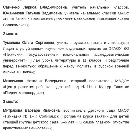
Савченко Лариса Владимировна
, учитель начальных классов,
Южанинова Татьяна Вадимовна
, учитель начальных классов МАОУ
«СОШ №15» г. Соликамска (Комплект материалов «Каменная сказка
Соликамска»);
2 место:
Туманова Ольга Сергеевна
, учитель русского языка и литературы
Лицея с углубленным изучением отдельных предметов ФГАОУ ВО
«Пермский государственный национальный исследовательский
университет» (План урока литературы в 11 классе «Предстояние
перед вечностью: обращение к жанру молитвы в русской военной
лирике XX века»);
Максимова Наталья Валерьевна
, старший воспитатель МАДОУ
«Центр развития ребенка - детский сад №11» г. Кунгур (Занятие
«Подвиг милосердия»);
3 место:
Митракова Варвара Ивановна
, воспитатель детского сада МАОУ
«Гимназия № 1» г. Соликамск (Программа курса занятий для детей
старшей группы детского сада (5–6 лет) «О самом главном: открытие
нравственных ценностей»);