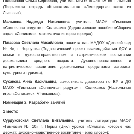
Головинова Ольга Сергеевна,
учитель МБОУ «СОШ № 6» г. Лысьва
(Творческая тетрадь «Книжка-малышка «Легендарная каска из
Лысьвы»);
Мальцева Надежда Николаевна
, учитель МАОУ «Гимназия
«Солнечная радуга» г. Соликамск (Дидактическое пособие «Сборник
задач «Соликамск: математика истории города»);
Пигасова Светлана Михайловна
, воспитатель МАДОУ «Детский сад
№ 4», г. Чернушка (Педагогический проект взаимодействия ДОУ и
семьи в духовно-нравственном и патриотическом воспитании
дошкольника среднего возраста. Духовно-нравственное и
патриотическое воспитание дошкольника средствами историко-
культурного туризма);
Суханова Анна Васильевна
, заместитель директора по ВР и ДО
МАОУ «Гимназия «Солнечная радуга» г. Соликамск (Настольные
игры «Соликамск. VI-вековье»).
Номинация 2. Разработки занятий
1 место:
Сурдуковская Светлана Витальевна,
учитель литературы МАОУ
«Гимназия № 10» г. Перми (Цикл уроков «Смыслы, которые нас
держат: духовно-нравственное воспитание через слово»);