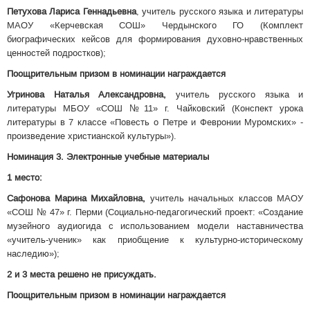
Петухова Лариса Геннадьевна
, учитель русского языка и литературы
МАОУ «Керчевская СОШ» Чердынского ГО (Комплект
биографических кейсов для формирования духовно-нравственных
ценностей подростков);
Поощрительным призом в номинации награждается
Угринова Наталья Александровна,
учитель русского языка и
литературы МБОУ «СОШ №11» г. Чайковский (Конспект урока
литературы в 7 классе «Повесть о Петре и Февронии Муромских» -
произведение христианской культуры»).
Номинация 3. Электронные учебные материалы
1 место:
Сафонова Марина Михайловна,
учитель начальных классов МАОУ
«СОШ № 47» г. Перми (Социально-педагогический проект: «Создание
музейного аудиогида с использованием модели наставничества
«учитель-ученик» как приобщение к культурно-историческому
наследию»);
2 и 3 места решено не присуждать.
Поощрительным призом в номинации награждается