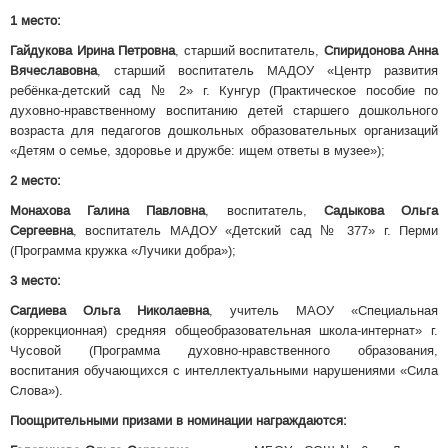
1 место:
Гайдукова Ирина Петровна
, старший воспитатель,
Спиридонова Анна
Вячеславовна
, старший воспитатель МАДОУ «Центр развития
ребёнка-детский сад № 2» г. Кунгур (Практическое пособие по
духовно-нравственному воспитанию детей старшего дошкольного
возраста для педагогов дошкольных образовательных организаций
«Детям о семье, здоровье и дружбе: ищем ответы в музее»);
2 место:
Монахова Галина Павловна
, воспитатель,
Садыкова Ольга
Сергеевна
, воспитатель МАДОУ «Детский сад № 377» г. Перми
(Программа кружка «Лучики добра»);
3 место:
Сагдиева Ольга Николаевна
, учитель МАОУ «Специальная
(коррекционная) средняя общеобразовательная школа-интернат» г.
Чусовой (Программа духовно-нравственного образования,
воспитания обучающихся с интеллектуальными нарушениями «Сила
Слова»).
Поощрительными призами в номинации награждаются: